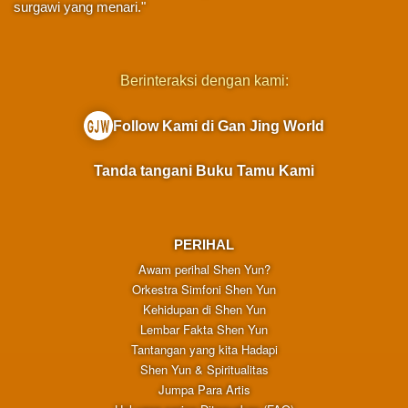
surgawi yang menari."
Berinteraksi dengan kami:
Follow Kami di Gan Jing World
Tanda tangani Buku Tamu Kami
PERIHAL
Awam perihal Shen Yun?
Orkestra Simfoni Shen Yun
Kehidupan di Shen Yun
Lembar Fakta Shen Yun
Tantangan yang kita Hadapi
Shen Yun & Spiritualitas
Jumpa Para Artis