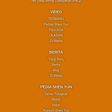
Hal yang sering Ditanyakan (FAQ)
VIDEO
TERBARU
Perihal Shen Yun
Para Artis
ULASAN
Di Media
BERITA
Yang Baru
Berita
blog
Di Media
PEDIA SHEN YUN
Tarian Tiongkok
Musik
Vokal
Kostum Shen Yun