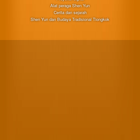
Alat peraga Shen Yun
Cerita dan sejarah
Shen Yun dan Budaya Tradisional Tiongkok