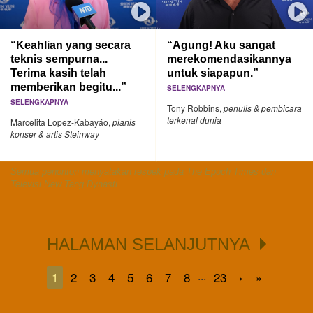
“Keahlian yang secara
“Agung! Aku sangat
teknis sempurna...
merekomendasikannya
Terima kasih telah
untuk siapapun.”
memberikan begitu...”
SELENGKAPNYA
SELENGKAPNYA
Tony Robbins,
penulis & pembicara
terkenal dunia
Marcelita Lopez-Kabayáo,
pianis
konser & artis Steinway
Semua penonton menyatakan respek pada The Epoch Times dan
Televisi New Tang Dynasti
HALAMAN SELANJUTNYA
...
1
2
3
4
5
6
7
8
23
›
»