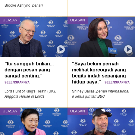
Brooke Ashlynd,
penari
ULASAN
ULASAN
“Itu sungguh brilian...
“Saya belum pernah
dengan pesan yang
melihat koreografi yang
sangat penting.”
begitu indah sepanjang
hidup saya.”
SELENGKAPNYA
SELENGKAPNYA
Lord Hunt of King's Heath (UK),
Shirley Ballas,
penari internasional
Anggota House of Lords
& ketua juri tari BBC
ULASAN
ULASAN