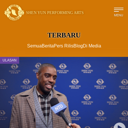
SHEN YUN PERFORMING ARTS
MENU
TERBARU
Semua
Berita
Pers Rilis
Blog
Di Media
ULASAN