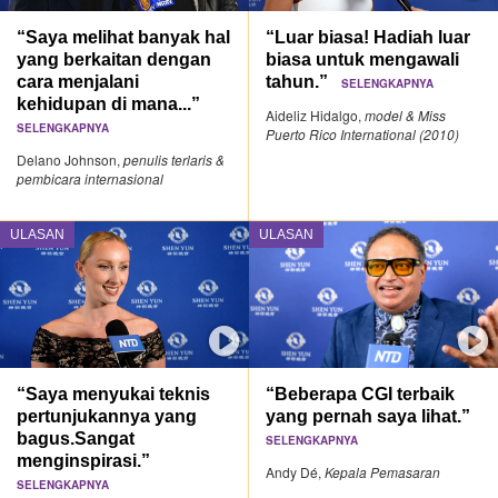
“Saya melihat banyak hal
“Luar biasa! Hadiah luar
yang berkaitan dengan
biasa untuk mengawali
cara menjalani
tahun.”
SELENGKAPNYA
kehidupan di mana...”
Aideliz Hidalgo,
model & Miss
SELENGKAPNYA
Puerto Rico International (2010)
Delano Johnson,
penulis terlaris &
pembicara internasional
ULASAN
ULASAN
“Saya menyukai teknis
“Beberapa CGI terbaik
pertunjukannya yang
yang pernah saya lihat.”
bagus.Sangat
SELENGKAPNYA
menginspirasi.”
Andy Dé,
Kepala Pemasaran
SELENGKAPNYA