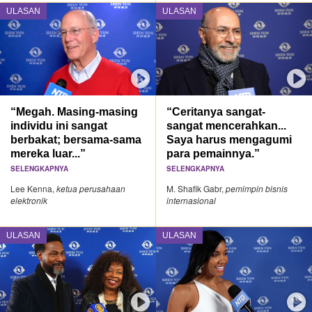
ULASAN
ULASAN
“Megah. Masing-masing
“Ceritanya sangat-
individu ini sangat
sangat mencerahkan...
berbakat; bersama-sama
Saya harus mengagumi
mereka luar...”
para pemainnya.”
SELENGKAPNYA
SELENGKAPNYA
Lee Kenna,
ketua perusahaan
M. Shafik Gabr,
pemimpin bisnis
elektronik
internasional
ULASAN
ULASAN