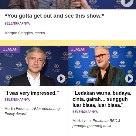
“You gotta get out and see this show.”
SELENGKAPNYA
Morgan Striggles,
model
ULASAN
ULASAN
“I was very impressed.”
“Ledakan warna, budaya,
cinta, gairah… sungguh
SELENGKAPNYA
luar biasa, luar biasa.”
Martin Freeman,
Aktor pemenang
SELENGKAPNYA
Emmy Award
Mark Irvine,
Presenter BBC &
pedagang barang antik