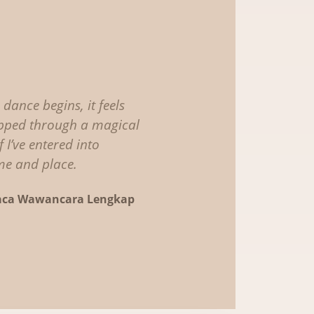
dance begins, it feels
tepped through a magical
f I’ve entered into
me and place.
aca Wawancara Lengkap