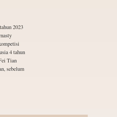
 tahun 2023
ynasty
kompetisi
usia 4 tahun
Fei Tian
an, sebelum