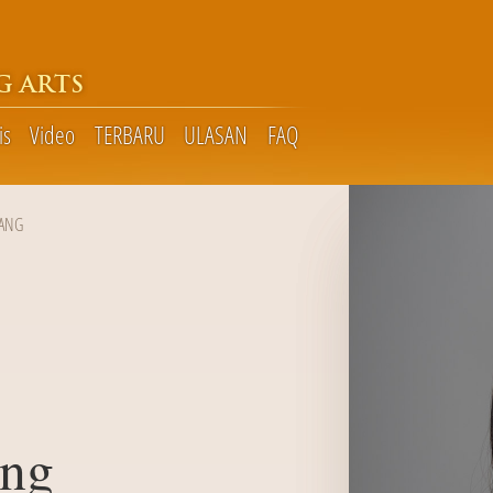
G ARTS
is
Video
TERBARU
ULASAN
FAQ
UANG
ang