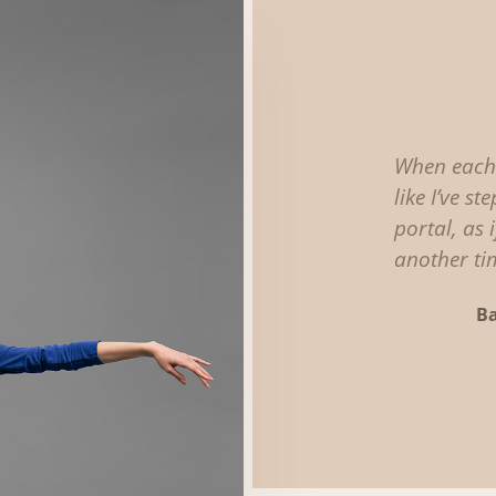
When each 
like I’ve s
portal, as i
another ti
B