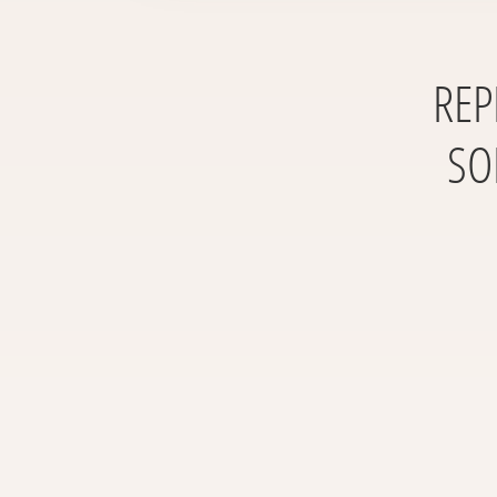
REP
SO