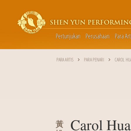
SHEN YUN PERFORMIN
Pertunjukan
Perusahaan
Para Art
PARA ARTIS
PARA PENARI
CAROL H
Carol Hu
黃