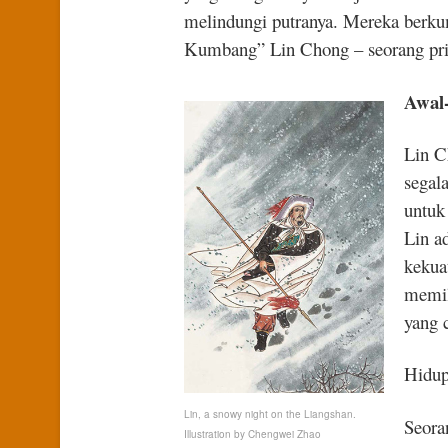
melindungi putranya. Mereka berku
Kumbang” Lin Chong – seorang pri
Awal
Lin C
segala
untuk
Lin a
kekua
memil
yang 
Hidupn
Lin, a snowy night on the Liangshan.
Seora
Illustration by Chengwei Zhao