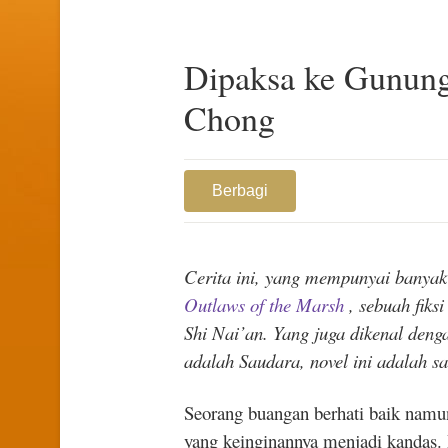
Dipaksa ke Gunung 
Chong
Berbagi
Cerita ini, yang mempunyai banyak v
Outlaws of the Marsh
,
sebuah fiks
Shi Nai’an. Yang juga dikenal de
adalah Saudara, novel ini adalah s
Seorang buangan berhati baik namu
yang keinginannya menjadi kandas.