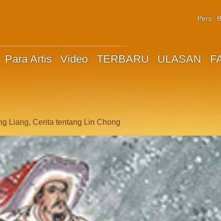
Pers
B
Para Artis
Video
TERBARU
ULASAN
F
g Liang, Cerita tentang Lin Chong