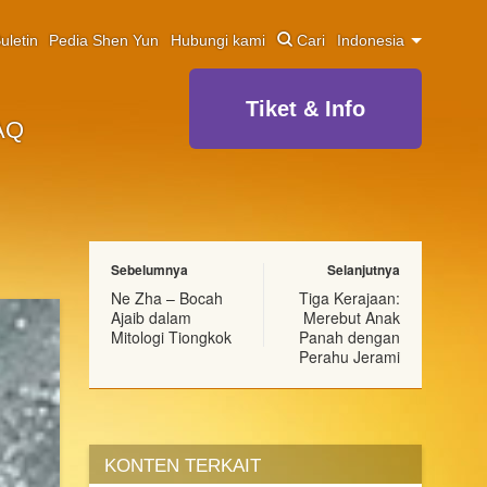
uletin
Pedia Shen Yun
Hubungi kami
Cari
Indonesia
Tiket & Info
AQ
Sebelumnya
Selanjutnya
Ne Zha – Bocah
Tiga Kerajaan:
Ajaib dalam
Merebut Anak
Mitologi Tiongkok
Panah dengan
Perahu Jerami
KONTEN TERKAIT