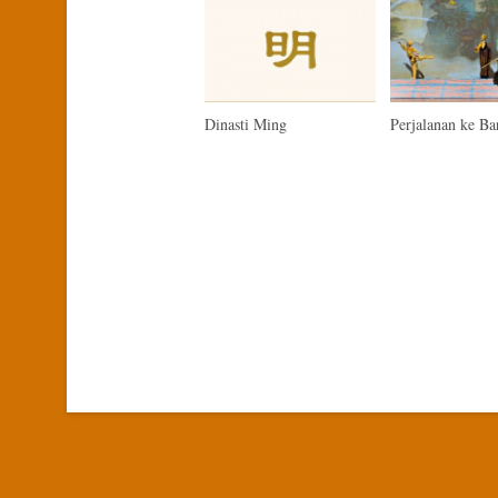
Dinasti Ming
Perjalanan ke Ba