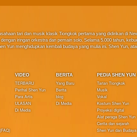
ahaan tari dan musik klasik Tiongkok pertama yang didirikan di New 
ta, dengan iringan orkestra dan pemain solo. Selama 5.000 tahun, ke
en Yun menghidupkan kembali budaya yang mulia ini. Shen Yun, at
VIDEO
BERITA
PEDIA SHEN YUN
TERBARU
Yang Baru
Tarian Tiongkok
Perihal Shen Yun
Berita
Musik
Para Artis
blog
Vokal
ULASAN
Di Media
Kostum Shen Yun
Di Media
Proyeksi digital
Alat peraga Shen Yun
Cerita dan sejarah
 (FAQ)
Shen Yun dan Budaya 