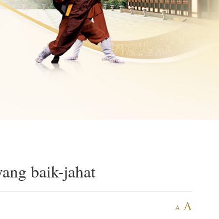
ang baik-jahat
A
A