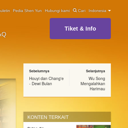
uletin
Pedia Shen Yun
Hubungi kami
Cari
Indonesia
Tiket & Info
AQ
Sebelumnya
Selanjutnya
Houyi dan Chang'e
Wu Song
- Dewi Bulan
Mengalahkan
Harimau
KONTEN TERKAIT