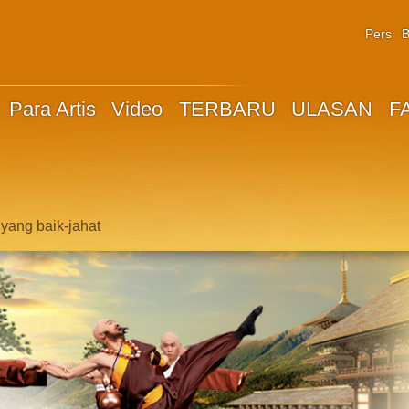
Pers
B
Para Artis
Video
TERBARU
ULASAN
F
yang baik-jahat