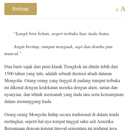
A
Berbagi
A
“Langit
bi
ru
kelam
,
negeri terbuka luas
t
iada
batas.
A
ngin
bertiup,
rumput
menguak
, sapi dan domba
pun
muncul
.”
Dua baris sajak dari puisi klasik Tiongkok ini ditulis lebih dari
1500 tahun yang lalu, adalah sebuah ilustrasi abadi dataran
Mongolia. Orang-orang yang tinggal di padang rumput terbuka
ini dikenal dengan kedekatan mereka dengan alam, tarian dan
nyanyian, dan tehnik memanah yang tiada tara serta kemampuan
dalam menunggang kuda.
Orang-orang Mongolia hidup secara tradisional di dalam tenda
melingkar, seperti hal nya tempat tinggal suku asli Amerika.
Bersamaan dengan tempat tinggal sementara ini terdapat juga