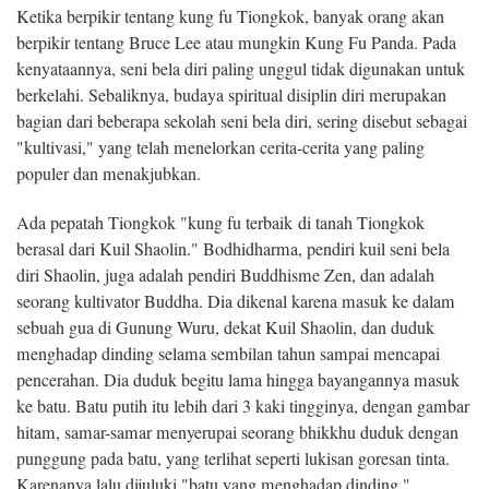
Ketika berpikir tentang kung fu Tiongkok, banyak orang akan
berpikir tentang Bruce Lee atau mungkin Kung Fu Panda. Pada
kenyataannya, seni bela diri paling unggul tidak digunakan untuk
berkelahi. Sebaliknya, budaya spiritual disiplin diri merupakan
bagian dari beberapa sekolah seni bela diri, sering disebut sebagai
"kultivasi," yang telah menelorkan cerita-cerita yang paling
populer dan menakjubkan.
Ada pepatah Tiongkok "kung fu terbaik di tanah Tiongkok
berasal dari Kuil Shaolin." Bodhidharma, pendiri kuil seni bela
diri Shaolin, juga adalah pendiri Buddhisme Zen, dan adalah
seorang kultivator Buddha. Dia dikenal karena masuk ke dalam
sebuah gua di Gunung Wuru, dekat Kuil Shaolin, dan duduk
menghadap dinding selama sembilan tahun sampai mencapai
pencerahan. Dia duduk begitu lama hingga bayangannya masuk
ke batu. Batu putih itu lebih dari 3 kaki tingginya, dengan gambar
hitam, samar-samar menyerupai seorang bhikkhu duduk dengan
punggung pada batu, yang terlihat seperti lukisan goresan tinta.
Karenanya lalu dijuluki "batu yang menghadap dinding."