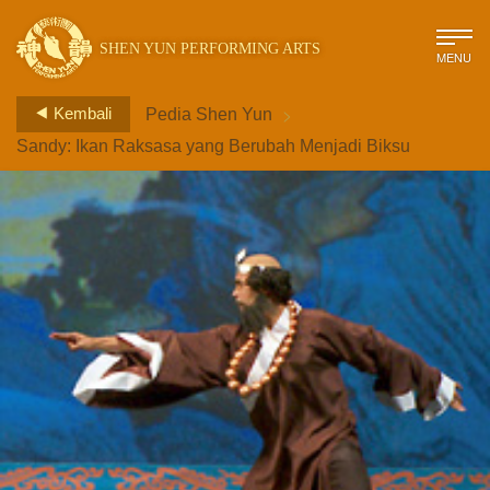
SHEN YUN PERFORMING ARTS
MENU
>
Kembali
Pedia Shen Yun
Sandy: Ikan Raksasa yang Berubah Menjadi Biksu