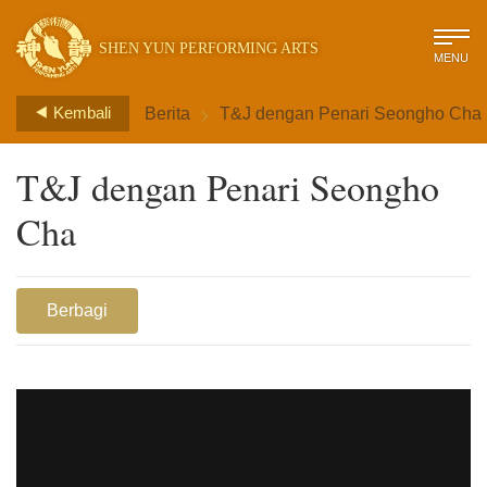
SHEN YUN PERFORMING ARTS
MENU
>
Kembali
Berita
T&J dengan Penari Seongho Cha
T&J dengan Penari Seongho
Cha
Berbagi