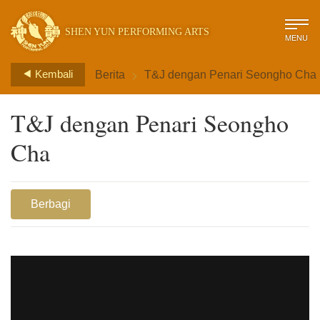
SHEN YUN PERFORMING ARTS
MENU
>
Kembali
Berita
T&J dengan Penari Seongho Cha
T&J dengan Penari Seongho
Cha
Berbagi