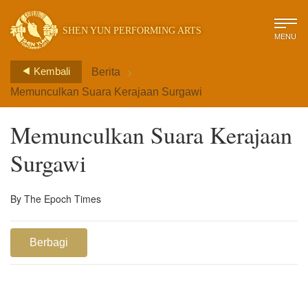
SHEN YUN PERFORMING ARTS
MENU
>
Kembali
Berita
Memunculkan Suara Kerajaan Surgawi
Memunculkan Suara Kerajaan
Surgawi
By The Epoch Times
Berbagi