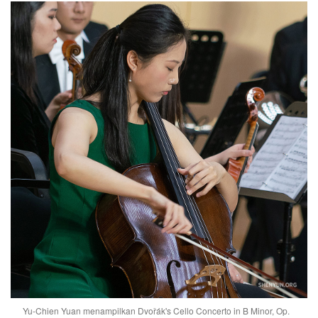
Yu-Chien Yuan menampilkan Dvořák's Cello Concerto in B Minor, Op.