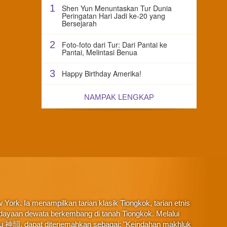
1
Shen Yun Menuntaskan Tur Dunia
Peringatan Hari Jadi ke-20 yang
Bersejarah
2
Foto-foto dari Tur: Dari Pantai ke
Pantai, Melintasi Benua
3
Happy Birthday Amerika!
NAMPAK LENGKAP
York. Ia menampilkan tarian klasik Tiongkok, tarian etnis
budayaan dewata berkembang di tanah Tiongkok. Melalui
au 神韻, dapat diterjemahkan sebagai: "Keindahan makhluk