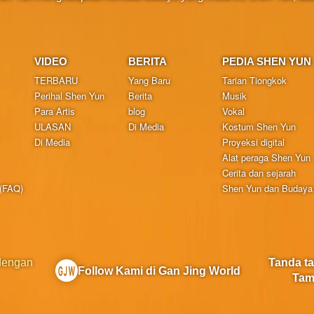
VIDEO
BERITA
PEDIA SHEN YUN
TERBARU
Yang Baru
Tarian Tiongkok
Perihal Shen Yun
Berita
Musik
Para Artis
blog
Vokal
ULASAN
Di Media
Kostum Shen Yun
Di Media
Proyeksi digital
Alat peraga Shen Yun
Cerita dan sejarah
 (FAQ)
Shen Yun dan Budaya 
 dengan
Tanda t
Follow Kami di Gan Jing World
Tam