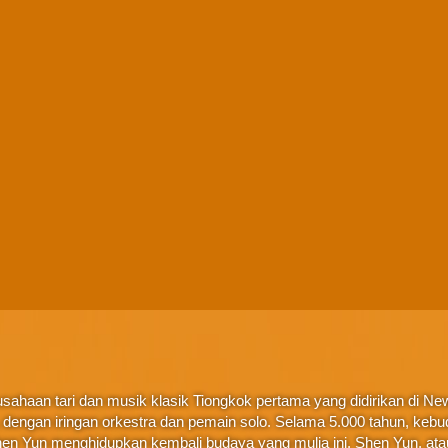
ahaan tari dan musik klasik Tiongkok pertama yang didirikan di New 
ta, dengan iringan orkestra dan pemain solo. Selama 5.000 tahun, ke
en Yun menghidupkan kembali budaya yang mulia ini. Shen Yun, at