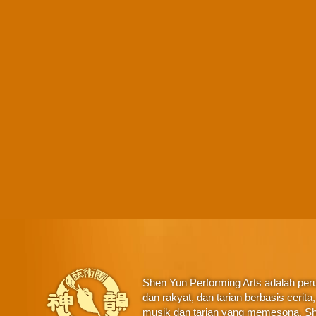
Shen Yun Performing Arts adalah perus
dan rakyat, dan tarian berbasis ceri
musik dan tarian yang memesona, Sh