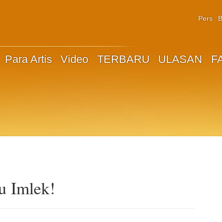
Pers
B
Para Artis
Video
TERBARU
ULASAN
F
u Imlek!