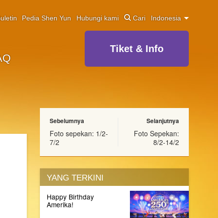
uletin
Pedia Shen Yun
Hubungi kami
Cari
Indonesia
Tiket & Info
AQ
Sebelumnya
Selanjutnya
Foto sepekan: 1/2-
Foto Sepekan:
7/2
8/2-14/2
YANG TERKINI
Happy Birthday
Amerika!