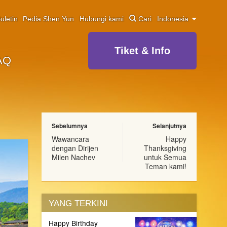
uletin
Pedia Shen Yun
Hubungi kami
Cari
Indonesia
Tiket & Info
AQ
Sebelumnya
Selanjutnya
Wawancara
Happy
dengan Dirijen
Thanksgiving
Milen Nachev
untuk Semua
Teman kami!
YANG TERKINI
Happy Birthday