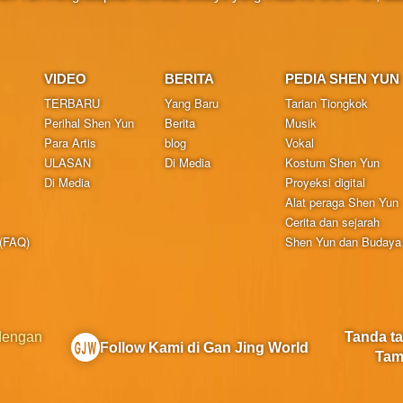
VIDEO
BERITA
PEDIA SHEN YUN
TERBARU
Yang Baru
Tarian Tiongkok
Perihal Shen Yun
Berita
Musik
Para Artis
blog
Vokal
ULASAN
Di Media
Kostum Shen Yun
Di Media
Proyeksi digital
Alat peraga Shen Yun
Cerita dan sejarah
 (FAQ)
Shen Yun dan Budaya 
 dengan
Tanda t
Follow Kami di Gan Jing World
Tam