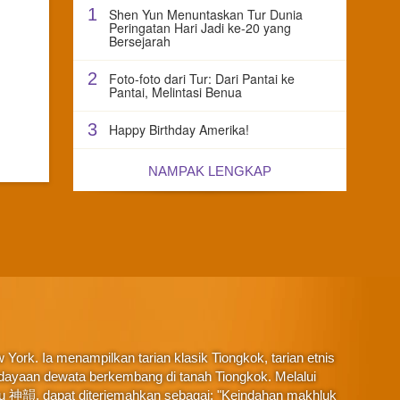
1
Shen Yun Menuntaskan Tur Dunia
Peringatan Hari Jadi ke-20 yang
Bersejarah
2
Foto-foto dari Tur: Dari Pantai ke
Pantai, Melintasi Benua
3
Happy Birthday Amerika!
NAMPAK LENGKAP
York. Ia menampilkan tarian klasik Tiongkok, tarian etnis
budayaan dewata berkembang di tanah Tiongkok. Melalui
au 神韻, dapat diterjemahkan sebagai: "Keindahan makhluk