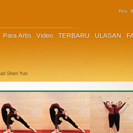
Pers
B
Para Artis
Video
TERBARU
ULASAN
F
dari Shen Yun