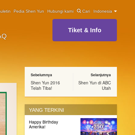
uletin
Pedia Shen Yun
Hubungi kami
Cari
Indonesia
Tiket & Info
AQ
Sebelumnya
Selanjutnya
Shen Yun 2016
Shen Yun di ABC
Telah Tiba!
Utah
YANG TERKINI
Happy Birthday
Amerika!