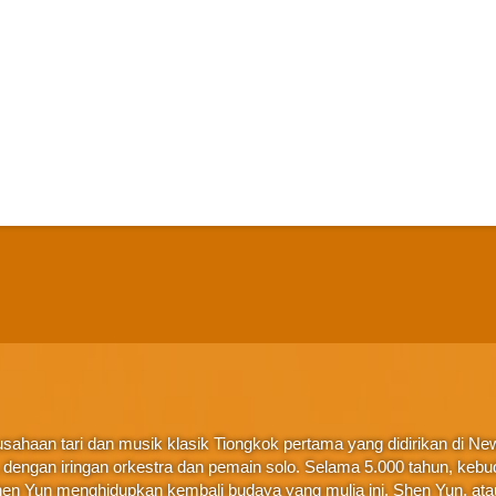
ahaan tari dan musik klasik Tiongkok pertama yang didirikan di New 
ta, dengan iringan orkestra dan pemain solo. Selama 5.000 tahun, ke
en Yun menghidupkan kembali budaya yang mulia ini. Shen Yun, at