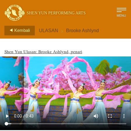
SHEN YUN PERFORMING ARTS
MENU
>
Kembali
ULASAN
Brooke Ashlynd
Shen Yun Ulasan: Brooke Ashlynd, penari