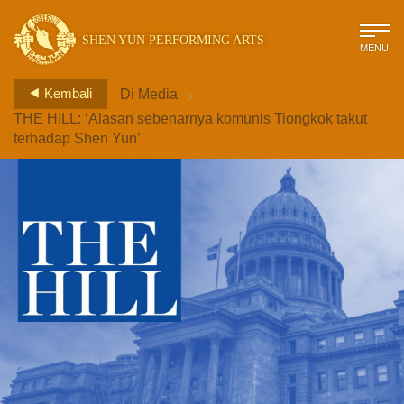
SHEN YUN PERFORMING ARTS
MENU
>
Kembali
Di Media
THE HILL: ‘Alasan sebenarnya komunis Tiongkok takut
terhadap Shen Yun’