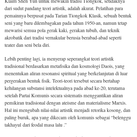
Klaim Shen Yun untuk mewakili tradisi Tiongkok, setidaknya
dari sudut pandang teori artistik, adalah akurat. Pelatihan para
pemainnya berpusat pada Tarian Tiongkok Klasik, sebuah bentuk
seni yang baru dilembagakan pada tahun 1950-an, namun tetap
mewarisi semua pola gerak kaki, gerakan tubuh, dan teknik
akrobatik dari tradisi vernakular berusia berabad-abad seperti
teater dan seni bela diri.
Lebih penting lagi, ia menyerap seperangkat teori artistik
tradisional berdasarkan metafisika dan kosmologi Daois, yang
menentukan aliran resonansi spiritual yang berkelanjutan di luar
pergerakan bentuk fisik. Teori-teori tersebut secara bertahap
kehilangan substansi intelektualnya pada abad ke-20, terutama
setelah Partai Komunis secara sistematis menggantikan aliran
pemikiran tradisional dengan ateisme dan materialisme Marxis.
Hal ini mengubah nilai-nilai artistik menjadi retorika kosong, dan
paling buruk, apa yang dikecam oleh komunis sebagai “belenggu
takhayul dari feodal masa lalu .”