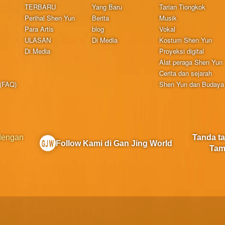
TERBARU
Yang Baru
Tarian Tiongkok
Perihal Shen Yun
Berita
Musik
Para Artis
blog
Vokal
ULASAN
Di Media
Kostum Shen Yun
Di Media
Proyeksi digital
Alat peraga Shen Yun
Cerita dan sejarah
 (FAQ)
Shen Yun dan Budaya 
 dengan
Tanda t
Follow Kami di Gan Jing World
Tam