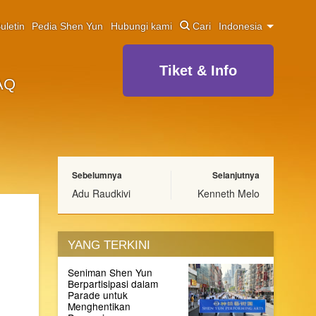
uletin
Pedia Shen Yun
Hubungi kami
Cari
Indonesia
Tiket & Info
AQ
Sebelumnya
Selanjutnya
Adu Raudkivi
Kenneth Melo
YANG TERKINI
Seniman Shen Yun
Berpartisipasi dalam
Parade untuk
Menghentikan