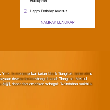
Bersejarah
2
Happy Birthday Amerika!
NAMPAK LENGKAP
York. Ia menampilkan tarian klasik Tiongkok, tarian etnis
budayaan dewata berkembang di tanah Tiongkok. Melalui
au 神韻, dapat diterjemahkan sebagai: "Keindahan makhluk