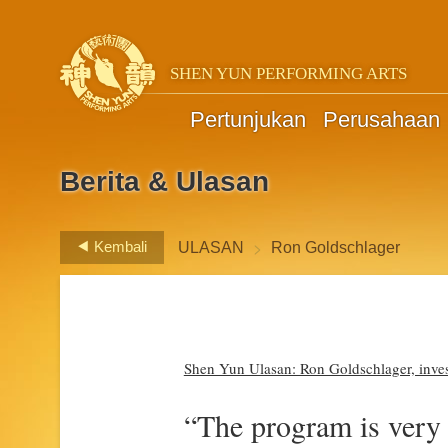
SHEN YUN PERFORMING ARTS
Pertunjukan
Perusahaan
Berita & Ulasan
>
Kembali
ULASAN
Ron Goldschlager
Shen Yun Ulasan: Ron Goldschlager, inves
“The program is very 