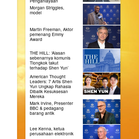
Penganiayaan
Morgan Striggles,
model
Martin Freeman, Aktor
pemenang Emmy
Award
THE HILL: ‘Alasan
sebenarnya komunis
Tiongkok takut
terhadap Shen Yun’
American Thought
Leaders: 7 Artis Shen
Yun Ungkap Rahasia
Dibalik Kesuksesan
Mereka
Mark Irvine, Presenter
BBC & pedagang
barang antik
Lee Kenna, ketua
perusahaan elektronik