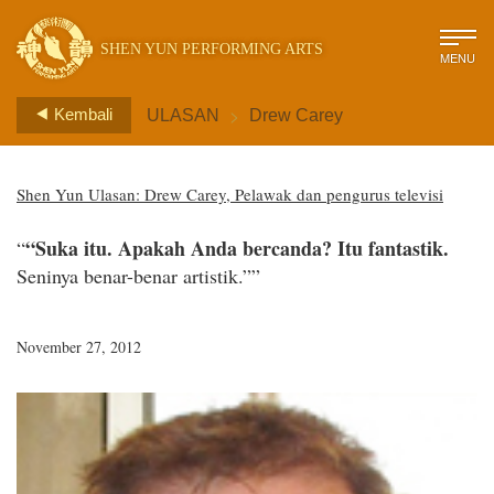
SHEN YUN PERFORMING ARTS
MENU
>
Kembali
ULASAN
Drew Carey
Shen Yun Ulasan: Drew Carey, Pelawak dan pengurus televisi
“Suka itu. Apakah Anda bercanda?
Itu fantastik.
“
Seninya benar-benar artistik.””
November 27, 2012