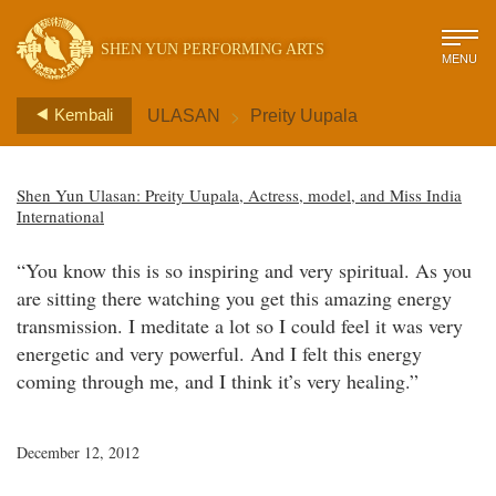
SHEN YUN PERFORMING ARTS
MENU
>
Kembali
ULASAN
Preity Uupala
Shen Yun Ulasan: Preity Uupala, Actress, model, and Miss India
International
“You know this is so inspiring and very spiritual. As you
are sitting there watching you get this amazing energy
transmission. I meditate a lot so I could feel it was very
energetic and very powerful. And I felt this energy
coming through me, and I think it’s very healing.”
December 12, 2012