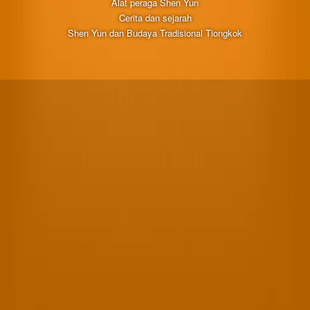
Alat peraga Shen Yun
Cerita dan sejarah
Shen Yun dan Budaya Tradisional Tiongkok