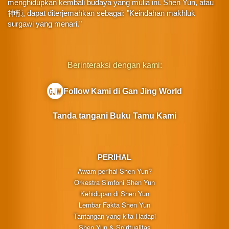
menghidupkan kembali budaya yang mulia ini. Shen Yun, atau
神韻, dapat diterjemahkan sebagai: "Keindahan makhluk
surgawi yang menari."
Berinteraksi dengan kami:
Follow Kami di Gan Jing World
Tanda tangani Buku Tamu Kami
PERIHAL
Awam perihal Shen Yun?
Orkestra Simfoni Shen Yun
Kehidupan di Shen Yun
Lembar Fakta Shen Yun
Tantangan yang kita Hadapi
Shen Yun & Spiritualitas