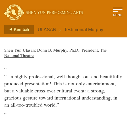
SHEN YUN PERFORMING ARTS
MENU
>
Kembali
ULASAN
Testimonial Murphy
Shen Yun Ulasan: Donn B. Murphy, Ph.D., President, The
National Theatre
“
“...a highly professional, well thought out and beautifully
produced presentation! This is not only entertainment,
but a valuable cross-over cultural event: a strong,
gracious gesture toward international understanding, in
an all-too-troubled world.”
”