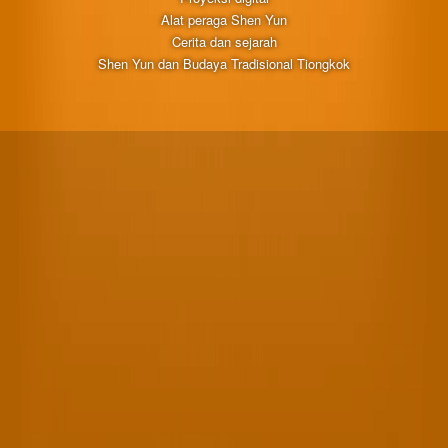
Alat peraga Shen Yun
Cerita dan sejarah
Shen Yun dan Budaya Tradisional Tiongkok