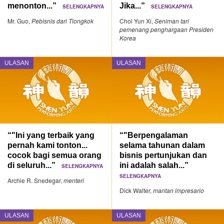
menonton...”
Jika...”
SELENGKAPNYA
SELENGKAPNYA
Mr. Guo,
Pebisnis dari Tiongkok
Choi Yun Xi,
Seniman tari
pemenang penghargaan Presiden
Korea
ULASAN
ULASAN
“"Ini yang terbaik yang
“"Berpengalaman
pernah kami tonton...
selama tahunan dalam
cocok bagi semua orang
bisnis pertunjukan dan
di seluruh...”
ini adalah salah...”
SELENGKAPNYA
SELENGKAPNYA
Archie R. Snedegar,
menteri
Dick Walter,
mantan impresario
ULASAN
ULASAN