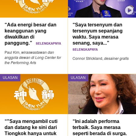
“Ada energi besar dan
“Saya tersenyum dan
keanggunan yang
tersenyum sepanjang
diwakilkan di
waktu. Saya merasa
panggung.”
senang, saya...”
SELENGKAPNYA
SELENGKAPNYA
Paul Kim,
wiraswastawan dan
anggota dewan di Long Center for
Connor Strickland,
desainer grafis
the Performing Arts
ULASAN
ULASAN
“"Saya mengambil cuti
“Ini adalah performa
dan datang ke sini dari
terbaik. Saya merasa
Tiongkok hanya untuk
seperti berada di surga.