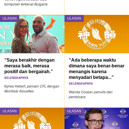
komposer terkenal Bulgaria
ULASAN
ULASAN
“Saya berakhir dengan
“Ada beberapa waktu
merasa baik, merasa
dimana saya benar-benar
positif dan bergairah.”
menangis karena
menyadari betapa...”
SELENGKAPNYA
SELENGKAPNYA
Kyries Hebert,
pemain CFL dengan
Montreal Alouettes
Wanda Cooper,
penulis dan
pembicara
ULASAN
ULASAN