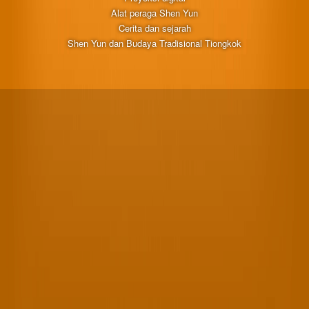
Alat peraga Shen Yun
Cerita dan sejarah
Shen Yun dan Budaya Tradisional Tiongkok