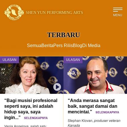
SHEN YUN PERFORMING ARTS
MENU
TERBARU
Semua
Berita
Pers Rilis
Blog
Di Media
ULASAN
ULASAN
“Bagi musisi profesional
“Anda merasa sangat
seperti saya, ini adalah
baik, sangat damai dan
hidup saya, saya
mencintai.”
SELENGKAPNYA
ingin...”
SELENGKAPNYA
Stephan Klovan,
produser veteran
Kanada
Vania Angelova,
salah satu