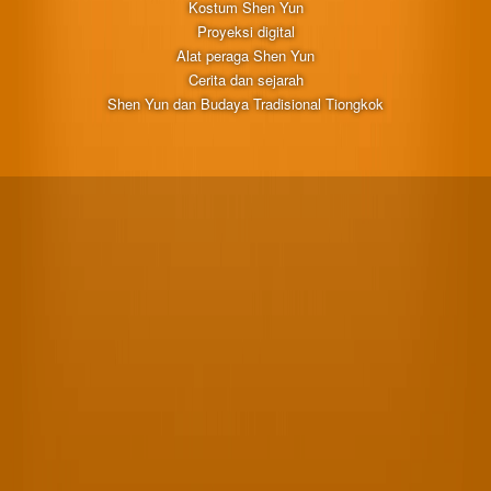
Kostum Shen Yun
Proyeksi digital
Alat peraga Shen Yun
Cerita dan sejarah
Shen Yun dan Budaya Tradisional Tiongkok