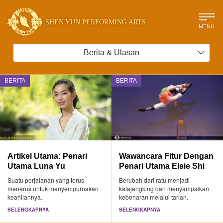
SHEN YUN PERFORMING ARTS
MENU
Berita & Ulasan
BERITA
BERITA
Artikel Utama: Penari
Wawancara Fitur Dengan
Utama Luna Yu
Penari Utama Elsie Shi
Suatu perjalanan yang terus
Berubah dari ratu menjadi
menerus untuk menyempurnakan
kalajengking dan menyampaikan
keahliannya.
kebenaran melalui tarian.
SELENGKAPNYA
SELENGKAPNYA