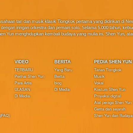
ahaan tari dan musik klasik Tiongkok pertama yang didirikan di New 
ta, dengan iringan orkestra dan pemain solo. Selama 5.000 tahun, ke
en Yun menghidupkan kembali budaya yang mulia ini. Shen Yun, at
VIDEO
BERITA
PEDIA SHEN YUN
TERBARU
Yang Baru
Tarian Tiongkok
Perihal Shen Yun
Berita
Musik
Para Artis
blog
Vokal
ULASAN
Di Media
Kostum Shen Yun
Di Media
Proyeksi digital
Alat peraga Shen Yun
Cerita dan sejarah
 (FAQ)
Shen Yun dan Budaya 