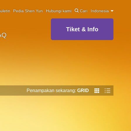
uletin
Pedia Shen Yun
Hubungi kami
Cari
Indonesia
Tiket & Info
AQ
Penampakan sekarang:
GRID