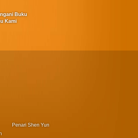
angani Buku
u Kami
Penari Shen Yun
n