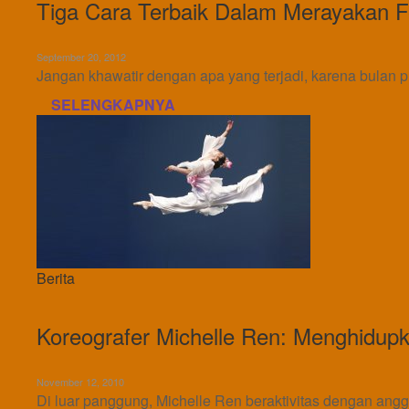
Tiga Cara Terbaik Dalam Merayakan Fe
September 20, 2012
Jangan khawatir dengan apa yang terjadi, karena bulan pu
SELENGKAPNYA
Berita
Koreografer Michelle Ren: Menghidupk
November 12, 2010
Di luar panggung, Michelle Ren beraktivitas dengan ang