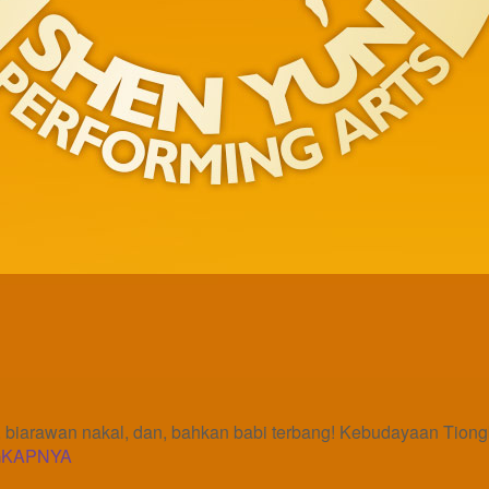
rawan nakal, dan, bahkan babi terbang! Kebudayaan Tiongko
GKAPNYA