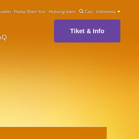
uletin
Pedia Shen Yun
Hubungi kami
Cari
Indonesia
Tiket & Info
AQ