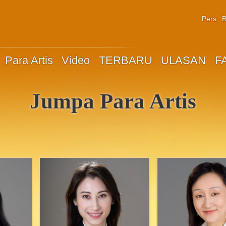
Pers
B
Para Artis
Video
TERBARU
ULASAN
F
Jumpa Para Artis