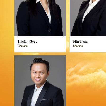
Haolan Geng
Min Jiang
Soprano
Soprano