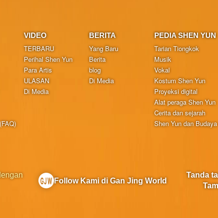
VIDEO
BERITA
PEDIA SHEN YUN
TERBARU
Yang Baru
Tarian Tiongkok
Perihal Shen Yun
Berita
Musik
Para Artis
blog
Vokal
ULASAN
Di Media
Kostum Shen Yun
Di Media
Proyeksi digital
Alat peraga Shen Yun
Cerita dan sejarah
 (FAQ)
Shen Yun dan Budaya 
 dengan
Tanda t
Follow Kami di Gan Jing World
Tam