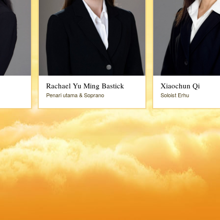
Rachael Yu Ming Bastick
Xiaochun Qi
Penari utama & Soprano
Soloist Erhu