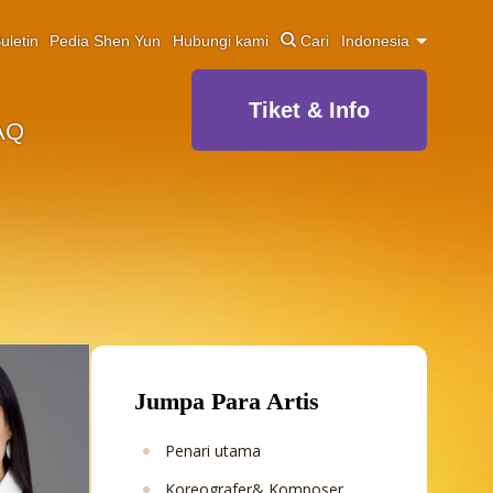
uletin
Pedia Shen Yun
Hubungi kami
Cari
Indonesia
Tiket & Info
AQ
Jumpa Para Artis
Penari utama
Koreografer& Komposer