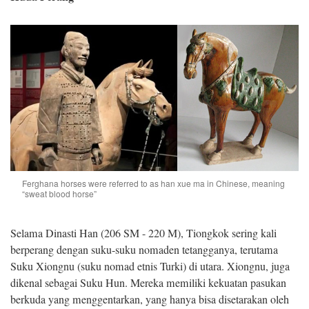
Ferghana horses were referred to as han xue ma in Chinese, meaning
“sweat blood horse”
Selama Dinasti Han (206 SM - 220 M), Tiongkok sering kali
berperang dengan suku-suku nomaden tetangganya, terutama
Suku Xiongnu (suku nomad etnis Turki) di utara. Xiongnu, juga
dikenal sebagai Suku Hun. Mereka memiliki kekuatan pasukan
berkuda yang menggentarkan, yang hanya bisa disetarakan oleh