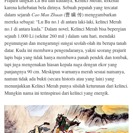
Prajurit tangkas Lu Bu dan kudanya, Kelinci Merah, terkenal
karena kehebatan bela dirinya. Sebuah pepatah yang tercatat
dalam sejarah
Cao Man Zhuan
(曹 瞒 传) menggambarkan
mereka sebagai: “Lu Bu no.1 di antara laki-laki, kelinci Merah
no.1 di antara kuda.” Dalam novel, Kelinci Merah bisa bepergian
sejauh 1.000 Li (sekitar 260 mil ) dalam satu hari, mendaki
pegunungan dan mengarungi sungai seolah-olah itu berupa tanah
datar. Kuda ini membawa pengendaranya, yakni seorang prajurit
lapis baja yang tidak hanya membawa panah pendek dan tombak,
tapi juga mengenakan hiasan kepala naga dengan ekor yang
panjangnya 90 cm. Meskipun warnanya merah sesuai namanya,
namun tidak ada bukti (secara historis atau yang lain) yang
menunjukkan Kelinci Merah punya silsilah keturunan dari kelinci.
Mungkin nama ini terinspirasi dari kelinci yang energik.