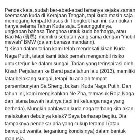
Pendek kata, sudah ber-abad-abad lamanya sejaka zaman
keemasan kuda di Kerajaan Tengah, tapi kuda masih saja
memegang tempat khusus di Tiongkok hari ini, dan bukan
hanya selama Tahun Kuda saja. Sesungguhnya,
ungkapan bahasa Tionghoa untuk kuda berharga, atau
Bǎo Mǎ (寶馬), memiliki sebutan yang sama dengan “mobil
mewah” BMW (dalam bahasa mandarin).
*) Kisah dalam tarian kami telah mendekati kisah Kuda
Naga Putih, tetapi kami tidak pernah mengambil risiko
untuk terjun ke dalam sungai. Tarian yang terinspirasi oleh
Kisah Perjalanan ke Barat pada tahun lalu (2013), memiliki
latar belakang sungai, tetapi itu adalah tempat
persembunyian Sa Sheng, bukan Kuda Naga Putih. Dan
tahun ini, kami mengisahkan Ne Zha, termasuk Raja Naga
dan istana bawah lautnya (tapi ini keluarga naga yang
berbeda). Mungkin pahlawan kuda naga terbang kita akan
melakukan debutnya kelak? Saya berharap begitu. Dia
tampaknya pendekar pria yang cukup terampil (atau
berwujud wanita, tergantung kondisinya) dalam bentuk
manusia.