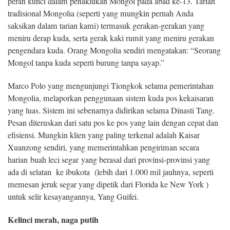
peran kunci dalam penaklukan Mongol pada abad ke-13. Tarian
tradisional Mongolia (seperti yang mungkin pernah Anda
saksikan dalam tarian kami) termasuk gerakan-gerakan yang
meniru derap kuda, serta gerak kaki rumit yang meniru gerakan
pengendara kuda. Orang Mongolia sendiri mengatakan: “Seorang
Mongol tanpa kuda seperti burung tanpa sayap.”
Marco Polo yang mengunjungi Tiongkok selama pemerintahan
Mongolia, melaporkan penggunaan sistem kuda pos kekaisaran
yang luas. Sistem ini sebenarnya didirikan selama Dinasti Tang.
Pesan diteruskan dari satu pos ke pos yang lain dengan cepat dan
efisiensi. Mungkin klien yang paling terkenal adalah Kaisar
Xuanzong sendiri, yang memerintahkan pengiriman secara
harian buah leci segar yang berasal dari provinsi-provinsi yang
ada di selatan ke ibukota (lebih dari 1.000 mil jauhnya, seperti
memesan jeruk segar yang dipetik dari Florida ke New York )
untuk selir kesayangannya, Yang Guifei.
Kelinci merah, naga putih