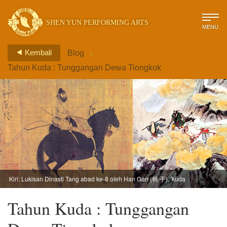
SHEN YUN PERFORMING ARTS
MENU
>
Kembali
Blog
Tahun Kuda : Tunggangan Dewa Tiongkok
Kiri: Lukisan Dinasti Tang abad ke-8 oleh Han Gan (韩 干), 'kuda
pengembala(牧马 图)'; Kanan: Ilustrasi dari Kuda Putih yang
menyertai Biksu Tang dalam Perjalanan ke Barat
Tahun Kuda : Tunggangan