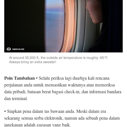
At around 35,000 ft., the outside air temperature is roughly -65°F.
Always bring an extra sweater!
Poin Tambahan
• Selalu periksa lagi dua/tiga kali rencana
perjalanan anda untuk memastikan waktunya atau memeriksa
data pribadi, batasan berat bagasi check-in, dan informasi bandara
dan terminal.
• Siapkan pena dalam tas bawaan anda. Meski dalam era
sekarang semua serba elektronik, namun ada sebuah pena dalam
jangkauan adalah gagasan yang baik.