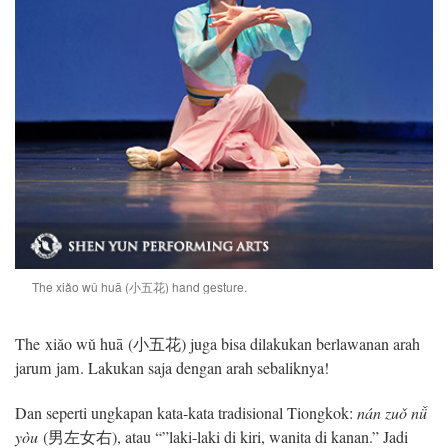
The
xiǎo wǔ huā
(小五花) hand gesture.
The xiǎo wǔ huā (小五花) juga bisa dilakukan berlawanan arah
jarum jam. Lakukan saja dengan arah sebaliknya!
Dan seperti ungkapan kata-kata tradisional Tiongkok:
nán zu
ǒ
n
ǚ
yòu
(男左女右), atau “”laki-laki di kiri, wanita di kanan.” Jadi