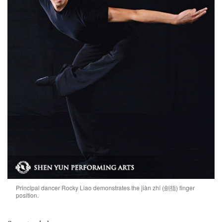
Principal dancer Rocky Liao demonstrates the jiàn zhǐ (劍指) finger
position.