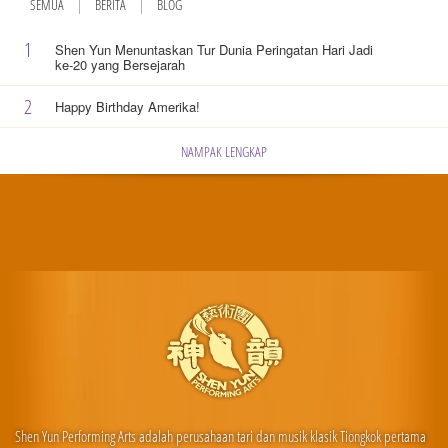
SEMUA
BERITA
BLOG
1
Shen Yun Menuntaskan Tur Dunia Peringatan Hari Jadi
ke-20 yang Bersejarah
2
Happy Birthday Amerika!
NAMPAK LENGKAP
Shen Yun Performing Arts adalah perusahaan tari dan musik klasik Tiongkok pertama