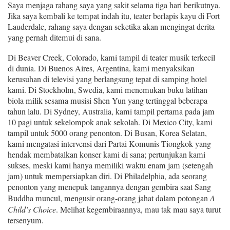
Saya menjaga rahang saya yang sakit selama tiga hari berikutnya.
Jika saya kembali ke
tempat indah itu, teater berlapis kayu di Fort
Lauderdale, rahang saya dengan seketika akan mengingat
derita
yang pernah di
temu
i di
sana.
Di Beaver Creek, Colorado, kami tampil di teater musik terkecil
di dunia. Di Buenos Aires, Argentina, kami menyaksi
k
an
kerusuhan di televisi yang berlangsung tepat di
samping hotel
kami. Di Stockholm, Swedia, kami menemukan buku latihan
biola milik sesama musisi Shen Yun yang tertinggal beberapa
tahun lalu. Di Sydney, Australia, kami
tampil
pertama pada jam
10 pagi
untuk
sekelompok anak sekolah. Di Mexico City, kami
tampil untuk 5000 orang penonton. Di Busan, Korea Selatan,
kami mengatasi intervensi dari Partai Komunis Tiongkok yang
hendak membatalkan konser kami di
sana; pertunjukan kami
sukses, meski kami hanya memiliki waktu enam jam (setengah
jam) untuk mempersiapkan diri. Di Philadelphia, ada seorang
penonton yang menepuk tangannya dengan gembira saat Sang
Buddha muncul, mengusir orang-orang jahat dalam potongan
A
Child’s Choice
. Melihat kegembiraannya, mau tak mau saya turut
tersenyum.