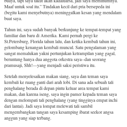
buaya, tapi saya takut akan kadaluarsa, jadi saya meminumnya.
Maaf untuk soal itu.” Tindakan kecil dari pria bersepeda ini
(begitu kami menyebutnya) meninggalkan kesan yang mendalam
buat saya.
Tahun ini, saya sudah banyak berkunjung ke tempat-tempat yang
familiar dan baru di Amerika. Kami pernah pergi ke
St.Petersburg, Florida tahun lalu, dan ketika kembali tahun ini,
gelombang kenangan kembali muncul.
Satu pengalaman yang
sangat
memalukan ya
kni
pertunjukan ketrampilan yang
gagal,
beruntung
hanya dua anggota orkestra saya--dan seorang
p
ramusaji
, Shh!—
yang menjadi saksi peristiwa itu
.
Setelah menyelesaikan makan siang, saya dan teman saya
kembali ke ruang ganti dari arah lobi. Di
sana ada sebuah tali
penghalang berada di
depan pintu keluar area tempat kami
makan, dan karena iseng, saya ingin pamer kepada teman saya
dengan melompati tali penghalang (yang tingginya empat inchi
dari lantai). Jadi saya lompat melewati tali sambil
mengembangkan tangan saya kesamping ibarat seekor angsa
anggun yang siap terbang.