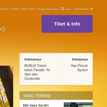
uletin
Pedia Shen Yun
Hubungi kami
Cari
Indonesia
Tiket & Info
AQ
Sebelumnya
Selanjutnya
BONUS Tokoh-
Hari Penuh
tokoh Paralel: Ye
Syukur
Xian dan
Cinderella
YANG TERKINI
Misi Saya Sendiri