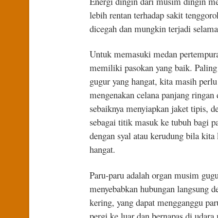
Energi dingin dari musim dingin m
lebih rentan terhadap sakit tenggor
dicegah dan mungkin terjadi selam
Untuk memasuki medan pertempuran
memiliki pasokan yang baik. Palin
gugur yang hangat, kita masih perl
mengenakan celana panjang ringan d
sebaiknya menyiapkan jaket tipis, de
sebagai titik masuk ke tubuh bagi p
dengan syal atau kerudung bila kita 
hangat.
Paru-paru adalah organ musim gugu
menyebabkan hubungan langsung de
kering, yang dapat mengganggu paru-p
pergi ke luar dan bernapas di udar