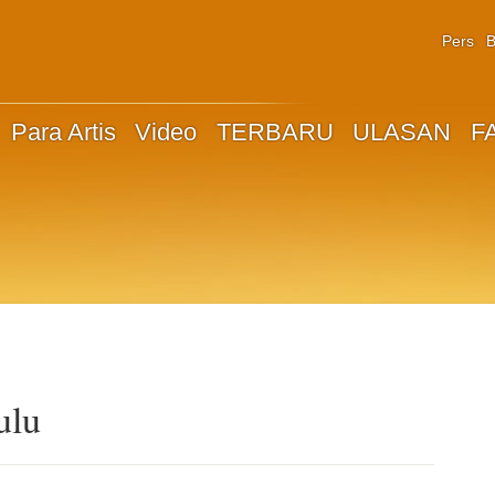
Pers
B
Para Artis
Video
TERBARU
ULASAN
F
ulu