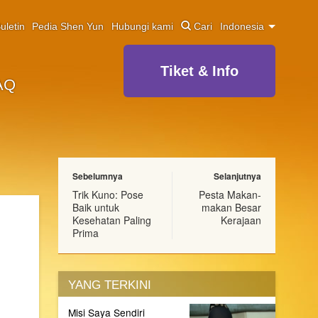
uletin
Pedia Shen Yun
Hubungi kami
Cari
Indonesia
Tiket & Info
AQ
Sebelumnya
Selanjutnya
Trik Kuno: Pose
Pesta Makan-
Baik untuk
makan Besar
Kesehatan Paling
Kerajaan
Prima
YANG TERKINI
Misi Saya Sendiri