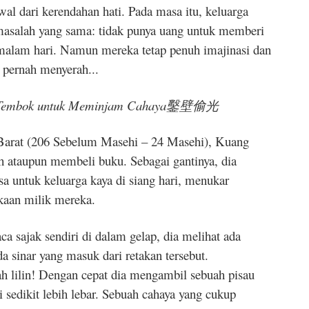
al dari kerendahan hati. Pada masa itu, keluarga
asalah yang sama: tidak punya uang untuk memberi
malam hari. Namun mereka tetap penuh imajinasi dan
 pernah menyerah...
di Tembok untuk Meminjam Cahaya鑿壁偷光
arat (206 Sebelum Masehi – 24 Masehi), Kuang
ataupun membeli buku. Sebagai gantinya, dia
a untuk keluarga kaya di siang hari, menukar
kaan milik mereka.
 sajak sendiri di dalam gelap, dia melihat ada
a sinar yang masuk dari retakan tersebut.
h lilin! Dengan cepat dia mengambil sebuah pisau
i sedikit lebih lebar. Sebuah cahaya yang cukup