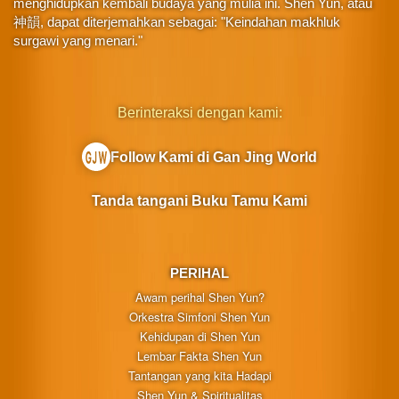
menghidupkan kembali budaya yang mulia ini. Shen Yun, atau
神韻, dapat diterjemahkan sebagai: "Keindahan makhluk
surgawi yang menari."
Berinteraksi dengan kami:
Follow Kami di Gan Jing World
Tanda tangani Buku Tamu Kami
PERIHAL
Awam perihal Shen Yun?
Orkestra Simfoni Shen Yun
Kehidupan di Shen Yun
Lembar Fakta Shen Yun
Tantangan yang kita Hadapi
Shen Yun & Spiritualitas