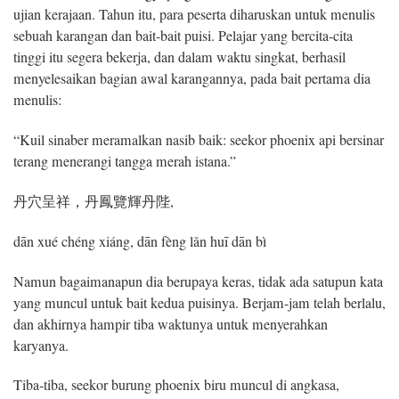
ujian kerajaan. Tahun itu, para peserta diharuskan untuk menulis
sebuah karangan dan bait-bait puisi. Pelajar yang bercita-cita
tinggi itu segera bekerja, dan dalam waktu singkat, berhasil
menyelesaikan bagian awal karangannya, pada bait pertama dia
menulis:
“Kuil sinaber meramalkan nasib baik: seekor phoenix api bersinar
terang menerangi tangga merah istana.”
丹穴呈祥，丹鳳覽輝丹陛,
dān xué chéng xiáng, dān fèng lǎn huī dān bì
Namun bagaimanapun dia berupaya keras, tidak ada satupun kata
yang muncul untuk bait kedua puisinya. Berjam-jam telah berlalu,
dan akhirnya hampir tiba waktunya untuk menyerahkan
karyanya.
Tiba-tiba, seekor burung phoenix biru muncul di angkasa,