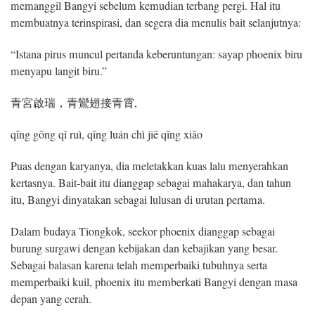
memanggil Bangyi sebelum kemudian terbang pergi. Hal itu
membuatnya terinspirasi, dan segera dia menulis bait selanjutnya:
“Istana pirus muncul pertanda keberuntungan: sayap phoenix biru
menyapu langit biru.”
青宮啟瑞，青鸞翅接青霄,
qīng gōng qǐ ruì, qīng luán chì jiē qīng xiāo
Puas dengan karyanya, dia meletakkan kuas lalu menyerahkan
kertasnya. Bait-bait itu dianggap sebagai mahakarya, dan tahun
itu, Bangyi dinyatakan sebagai lulusan di urutan pertama.
Dalam budaya Tiongkok, seekor phoenix dianggap sebagai
burung surgawi dengan kebijakan dan kebajikan yang besar.
Sebagai balasan karena telah memperbaiki tubuhnya serta
memperbaiki kuil, phoenix itu memberkati Bangyi dengan masa
depan yang cerah.