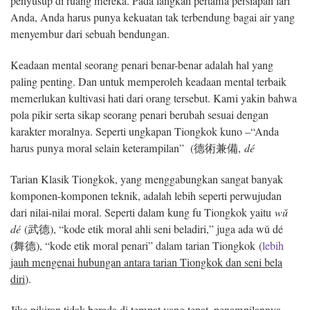
penyusup di ruang mereka. Pada langkah pertama persiapan lari
Anda, Anda harus punya kekuatan tak terbendung bagai air yang
menyembur dari sebuah bendungan.
Keadaan mental seorang penari benar-benar adalah hal yang
paling penting. Dan untuk memperoleh keadaan mental terbaik
memerlukan kultivasi hati dari orang tersebut. Kami yakin bahwa
pola pikir serta sikap seorang penari berubah sesuai dengan
karakter moralnya. Seperti ungkapan Tiongkok kuno –“Anda
harus punya moral selain keterampilan” (德術兼備,
dé
Tarian Klasik Tiongkok, yang menggabungkan sangat banyak
komponen-komponen teknik, adalah lebih seperti perwujudan
dari nilai-nilai moral. Seperti dalam kung fu Tiongkok yaitu
w
ǔ
dé
(武德), “kode etik moral ahli seni beladiri,” juga ada wǔ dé
(舞德), “kode etik moral penari” dalam tarian Tiongkok (
lebih
jauh mengenai hubungan antara tarian Tiongkok dan seni bela
diri
).
Jika pikiran tidak berada di tempat yang tepat, penampilannya