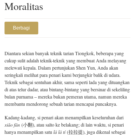
Moralitas
Berbagi
Diantara sekian banyak teknik tarian Tiongkok, beberapa yang
cukup sulit adalah teknik-teknik yang membuat Anda melayang
melewati kepala. Dalam pertunjukan Shen Yun, Anda akan
seringkali melihat para penari kami berjungkir balik di udara.
Teknik sebagai sentuhan akhir, sama seperti lada yang dituangkan
di atas telur dadar, atau bintang-bintang yang bersinar di sekeliling
bulan purnama – mereka bukan pemeran utama, namun mereka
membantu mendorong sebuah tarian mencapai puncaknya.
Kadang-kadang, si penari akan menampilkan keseluruhan dari
xi
ǎ
o fān
(小翻), atau salto ke belakang; di lain waktu, si penari
hanya menampilkan satu
lā lā tí
(拉拉提), juga dikenal sebagai