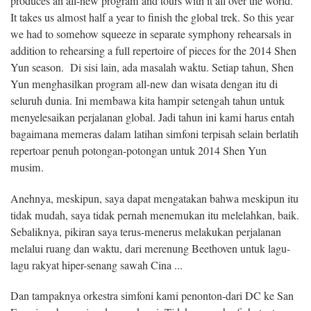
produces an all-new program and tours with it all over the world.
It takes us almost half a year to finish the global trek. So this year
we had to somehow squeeze in separate symphony rehearsals in
addition to rehearsing a full repertoire of pieces for the 2014 Shen
Yun season. Di sisi lain, ada masalah waktu. Setiap tahun, Shen
Yun menghasilkan program all-new dan wisata dengan itu di
seluruh dunia. Ini membawa kita hampir setengah tahun untuk
menyelesaikan perjalanan global. Jadi tahun ini kami harus entah
bagaimana memeras dalam latihan simfoni terpisah selain berlatih
repertoar penuh potongan-potongan untuk 2014 Shen Yun
musim.
Anehnya, meskipun, saya dapat mengatakan bahwa meskipun itu
tidak mudah, saya tidak pernah menemukan itu melelahkan, baik.
Sebaliknya, pikiran saya terus-menerus melakukan perjalanan
melalui ruang dan waktu, dari merenung Beethoven untuk lagu-
lagu rakyat hiper-senang sawah Cina ...
Dan tampaknya orkestra simfoni kami penonton-dari DC ke San