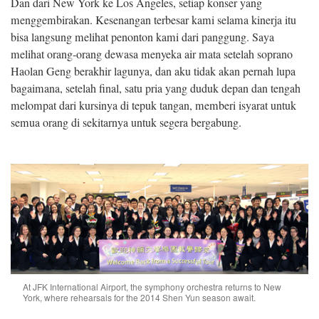
Dan dari New York ke Los Angeles, setiap konser yang
menggembirakan. Kesenangan terbesar kami selama kinerja itu
bisa langsung melihat penonton kami dari panggung. Saya
melihat orang-orang dewasa menyeka air mata setelah soprano
Haolan Geng berakhir lagunya, dan aku tidak akan pernah lupa
bagaimana, setelah final, satu pria yang duduk depan dan tengah
melompat dari kursinya di tepuk tangan, memberi isyarat untuk
semua orang di sekitarnya untuk segera bergabung.
At JFK International Airport, the symphony orchestra returns to New
York, where rehearsals for the 2014 Shen Yun season await.