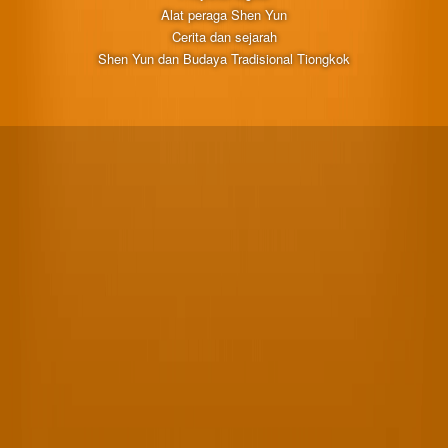
Alat peraga Shen Yun
Cerita dan sejarah
Shen Yun dan Budaya Tradisional Tiongkok