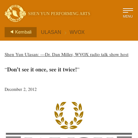
SHEN YUN PERFORMING ARTS
MENU
>
Kembali
ULASAN
WVOX
Shen Yun Ulasan: —Dr. Dan Miller, WVOX radio talk show host
Don’t see it once, see it twice!
“
”
December 2, 2012