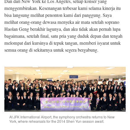
Dan dari New York ke Los Angeles, setiap konser yang
menggembirakan. Kesenangan terbesar kami selama kinerja itu
bisa langsung melihat penonton kami dari panggung. Saya
melihat orang-orang dewasa menyeka air mata setelah soprano
Haolan Geng berakhir lagunya, dan aku tidak akan pernah lupa
bagaimana, setelah final, satu pria yang duduk depan dan tengah
melompat dari kursinya di tepuk tangan, memberi isyarat untuk
semua orang di sekitarnya untuk segera bergabung.
At JFK International Airport, the symphony orchestra returns to New
York, where rehearsals for the 2014 Shen Yun season await.