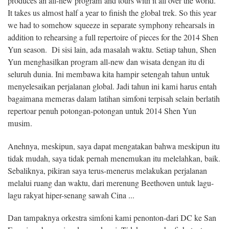
produces an all-new program and tours with it all over the world.
It takes us almost half a year to finish the global trek. So this year
we had to somehow squeeze in separate symphony rehearsals in
addition to rehearsing a full repertoire of pieces for the 2014 Shen
Yun season. Di sisi lain, ada masalah waktu. Setiap tahun, Shen
Yun menghasilkan program all-new dan wisata dengan itu di
seluruh dunia. Ini membawa kita hampir setengah tahun untuk
menyelesaikan perjalanan global. Jadi tahun ini kami harus entah
bagaimana memeras dalam latihan simfoni terpisah selain berlatih
repertoar penuh potongan-potongan untuk 2014 Shen Yun
musim.
Anehnya, meskipun, saya dapat mengatakan bahwa meskipun itu
tidak mudah, saya tidak pernah menemukan itu melelahkan, baik.
Sebaliknya, pikiran saya terus-menerus melakukan perjalanan
melalui ruang dan waktu, dari merenung Beethoven untuk lagu-
lagu rakyat hiper-senang sawah Cina ...
Dan tampaknya orkestra simfoni kami penonton-dari DC ke San