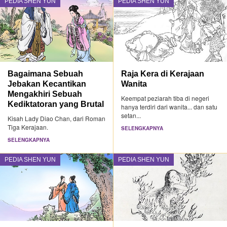
PEDIA SHEN YUN
PEDIA SHEN YUN
Bagaimana Sebuah
Raja Kera di Kerajaan
Jebakan Kecantikan
Wanita
Mengakhiri Sebuah
Keempat peziarah tiba di negeri
Kediktatoran yang Brutal
hanya terdiri dari wanita... dan satu
setan...
Kisah Lady Diao Chan, dari Roman
Tiga Kerajaan.
SELENGKAPNYA
SELENGKAPNYA
PEDIA SHEN YUN
PEDIA SHEN YUN