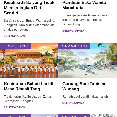
Kisah si Jelita yang Tidak
Panduan Etika Wanita
Mementingkan Diri
Manchuria
Sendiri
Enam tips jika Anda menemukan
diri Anda dibawa kembali ke
Salah satu dari Empat Wanita Jelita
Dinasti Qing...
Tiongkok kuno sering digambarkan
di atas punggung...
SELENGKAPNYA
SELENGKAPNYA
PEDIA SHEN YUN
PEDIA SHEN YUN
Kehidupan Sehari-hari di
Gunung Suci Taoisme,
Masa Dinasti Tang
Wudang
Tidak heran jika itu disebut Zaman
Rumah bagi pendiri abadi tai chi
Keemasan Tiongkok.
SELENGKAPNYA
SELENGKAPNYA