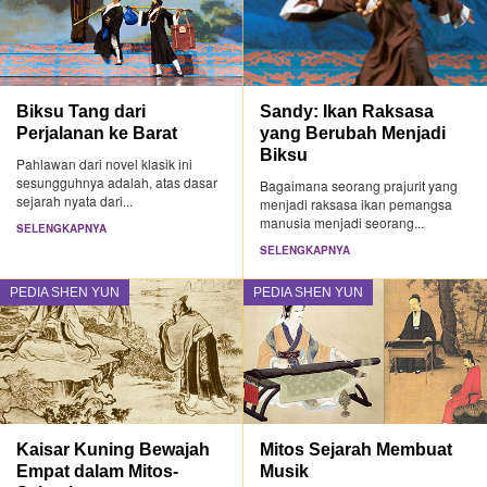
Biksu Tang dari
Sandy: Ikan Raksasa
Perjalanan ke Barat
yang Berubah Menjadi
Biksu
Pahlawan dari novel klasik ini
sesungguhnya adalah, atas dasar
Bagaimana seorang prajurit yang
sejarah nyata dari...
menjadi raksasa ikan pemangsa
manusia menjadi seorang...
SELENGKAPNYA
SELENGKAPNYA
PEDIA SHEN YUN
PEDIA SHEN YUN
Kaisar Kuning Bewajah
Mitos Sejarah Membuat
Empat dalam Mitos-
Musik