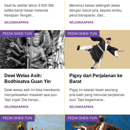
Saat itu sekitar tahun 3.000 SM,
Menemui kaisar setengah dewa
ketika banjir besar melanda
dengan tubuh pria, kepala lembu,
Kerajaan Tengah...
perut transparan, dan...
SELENGKAPNYA
SELENGKAPNYA
PEDIA SHEN YUN
PEDIA SHEN YUN
Dewi Welas Asih:
Pigsy dari Perjalanan ke
Bodhisatva Guan Yin
Barat
Dewi welas asih ini bisa membantu
Pigsy ini adalah kisah seorang
menyelesaikan masalah apa pun.
pria-babi yang memulai perjalanan
Tapi ingat: Dia hanya...
suci. Tapi bagaimana...
SELENGKAPNYA
SELENGKAPNYA
PEDIA SHEN YUN
PEDIA SHEN YUN