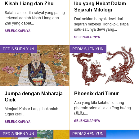
Kisah Liang dan Zhu
Ibu yang Hebat Dalam
Sejarah Mitologi
Salah satu cerita rakyat yang paling
terkenal adalah kisah Liang dan
Dari sekian banyak dewi dari
Zhu yang dapat...
sejarah mitologi Tiongkok, siapa
satu-satunya dewi yang...
SELENGKAPNYA
SELENGKAPNYA
PEDIA SHEN YUN
PEDIA SHEN YUN
Jumpa dengan Maharaja
Phoenix dari Timur
Giok
Apa yang kita ketahui tentang
phoenix oriental, atau fèng huáng
Menjadi Kaisar Langit bukanlah
(鳳凰),...
tugas kecil.
SELENGKAPNYA
SELENGKAPNYA
PEDIA SHEN YUN
PEDIA SHEN YUN