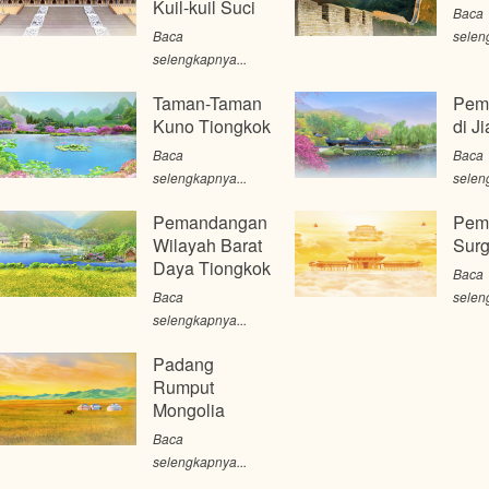
Kuil-kuil Suci
Baca
Baca
selen
selengkapnya...
Taman-Taman
Pem
Kuno Tiongkok
di J
Baca
Baca
selengkapnya...
selen
Pemandangan
Pem
Wilayah Barat
Sur
Daya Tiongkok
Baca
Baca
selen
selengkapnya...
Padang
Rumput
Mongolia
Baca
selengkapnya...