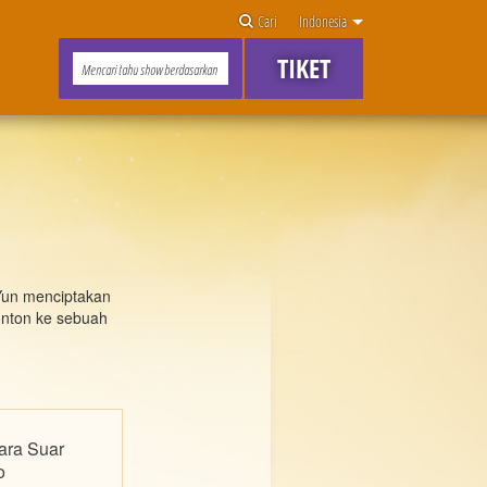
Cari
Indonesia
TIKET
 Yun menciptakan
nton ke sebuah
ara Suar
o