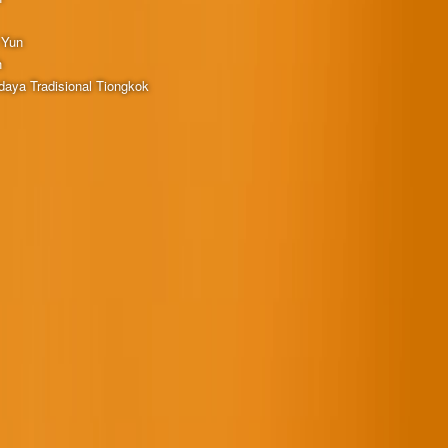
 Yun
h
aya Tradisional Tiongkok