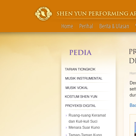
SHEN YUN PERFORMING A
Home
Perihal
Berita & Ulasan
Ho
Den
se
dun
Bac
Ruang-ruang Keramat
dan Kuil-kuil Suci
Menara Suar Kuno
Taman-Taman Kuno