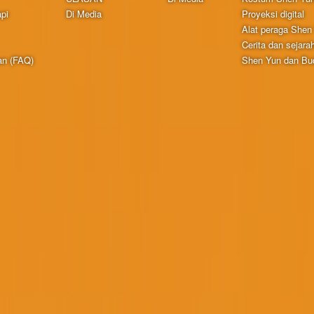
pi
Di Media
Proyeksi digital
Alat peraga Shen
Cerita dan sejara
an (FAQ)
Shen Yun dan Bud