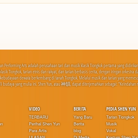
un Performing Arts adalah perusahaan tari dan musik klasik Tiongkok pertama yang didirik
 klasik Tiongkok, tarian etnis dan rakyat, dan tarian berbasis cerita, dengan iringan orkestr
 kebudayaan dewata berkembang di tanah Tiongkok. Melalui musik dan tarian yang meme
i budaya yang mulia ini. Shen Yun, atau 神韻, dapat diterjemahkan sebagai: "Keindahan 
VIDEO
BERITA
PEDIA SHEN YUN
TERBARU
Yang Baru
Tarian Tiongkok
un
Perihal Shen Yun
Berita
Musik
Para Artis
blog
Vokal
ULASAN
Di Media
Kostum Shen Yu