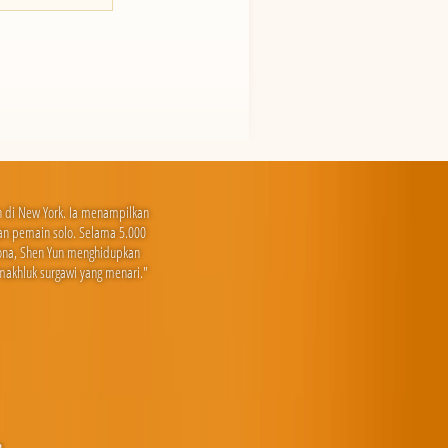
an di New York. Ia menampilkan
a dan pemain solo. Selama 5.000
sona, Shen Yun menghidupkan
makhluk surgawi yang menari."
n