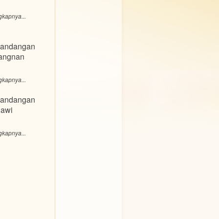
gkapnya...
andangan
iangnan
gkapnya...
andangan
gawi
gkapnya...