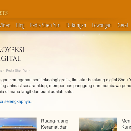
RTS
Video
Blog
Pedia Shen Yun
Dukungan
Lowongan
Gerai
me
›
Pedia Shen Yun
›
gan kemegahan seni teknologi grafis, tim latar belakang digital Shen
tting animasi secara hidup, memperluas panggung dan membawa peno
ia di mana langit dan bumi adalah satu.
a selengkapnya...
Ruang-ruang
Men
Keramat dan
Kun