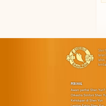
Shen Y
tarian
tahun,
kembal
PERIHAL
Awam perihal Shen Yun?
Orkestra Simfoni Shen Y
Kehidupan di Shen Yun
Lembar Fakta Shen Yun