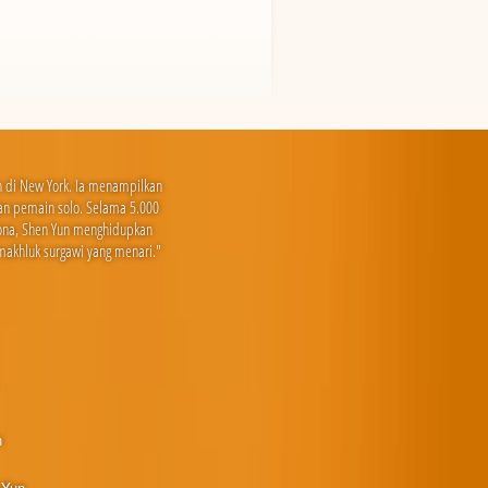
an di New York. Ia menampilkan
a dan pemain solo. Selama 5.000
sona, Shen Yun menghidupkan
makhluk surgawi yang menari."
n
 Yun