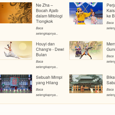
Ne Zha –
Perj
Bocah Ajaib
Kais
dalam Mitologi
ke B
Tiongkok
Baca
Baca
selen
selengkapnya...
Houyi dan
Mem
Chang'e - Dewi
Gun
Bulan
Baca
Baca
selen
selengkapnya...
Sebuah Mimpi
Biks
yang Hilang
Sab
Baca
Baca
selengkapnya...
selen