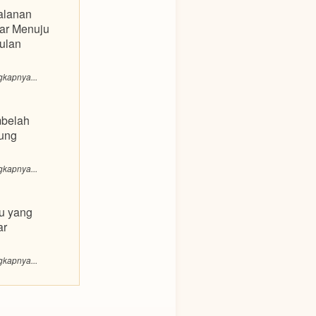
alanan
ar Menuju
ulan
gkapnya...
belah
ung
gkapnya...
u yang
ar
gkapnya...