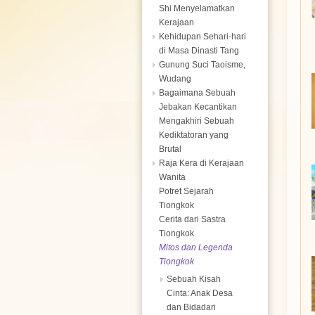
Shi Menyelamatkan
Kerajaan
Kehidupan Sehari-hari
di Masa Dinasti Tang
Gunung Suci Taoisme,
Wudang
Bagaimana Sebuah
Jebakan Kecantikan
Mengakhiri Sebuah
Kediktatoran yang
Brutal
Raja Kera di Kerajaan
Wanita
Potret Sejarah
Tiongkok
Cerita dari Sastra
Tiongkok
Mitos dan Legenda
Tiongkok
Sebuah Kisah
Cinta: Anak Desa
dan Bidadari