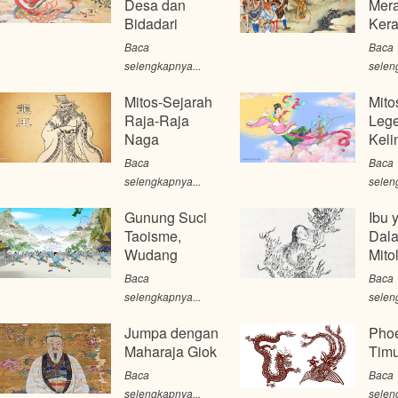
Desa dan
Mera
Bidadari
Ker
Baca
Baca
selengkapnya...
selen
Mitos-Sejarah
Mito
Raja-Raja
Leg
Naga
Keli
Baca
Baca
selengkapnya...
selen
Gunung Suci
Ibu 
Taoisme,
Dala
Wudang
Mito
Baca
Baca
selengkapnya...
selen
Jumpa dengan
Phoe
Maharaja Giok
Timu
Baca
Baca
selengkapnya...
selen