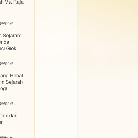
h Vs. Raja
a
gkapnya...
s Sejarah:
enda
nci Giok
gkapnya...
yang Hebat
m Sejarah
logi
gkapnya...
nix dari
r
gkapnya...