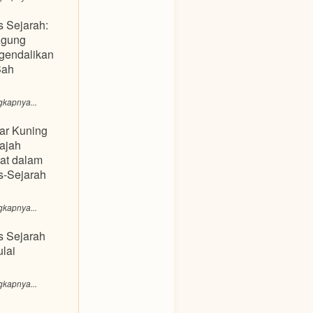
s Sejarah:
Agung
gendalikan
Bah
gkapnya...
ar Kuning
ajah
at dalam
s-Sejarah
gkapnya...
s Sejarah
lai
gkapnya...