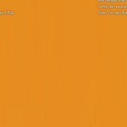
Cerita dan sejara
an (FAQ)
Shen Yun dan Bud