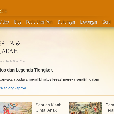
RTS
Video
Blog
Pedia Shen Yun
Dukungan
Lowongan
Gerai
me
›
Pedia Shen Yun
›
tos dan Legenda Tiongkok
anyakan budaya memiliki mitos kreasi mereka sendiri -dalam
a selengkapnya...
Sebuah Kisah
Pert
Cinta: Anak
Tera