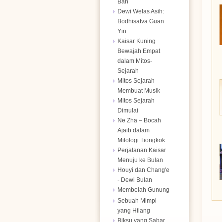
Bah
Dewi Welas Asih:
Bodhisatva Guan
Yin
Kaisar Kuning
Bewajah Empat
dalam Mitos-
Sejarah
Mitos Sejarah
Membuat Musik
Mitos Sejarah
Dimulai
Ne Zha – Bocah
Ajaib dalam
Mitologi Tiongkok
Perjalanan Kaisar
Menuju ke Bulan
Houyi dan Chang'e
- Dewi Bulan
Membelah Gunung
Sebuah Mimpi
yang Hilang
Biksu yang Sabar