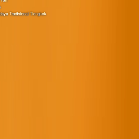
h
aya Tradisional Tiongkok