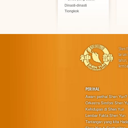
Dinasti-dinasti
Tiongkok
Shen Y
tarian
tahun,
kembal
PERIHAL
Awam perihal Shen Yun?
Orkestra Simfoni Shen Y
Kehidupan di Shen Yun
Lembar Fakta Shen Yun
Tantangan yang kita Hada
Shen Yun & Spiritualitas