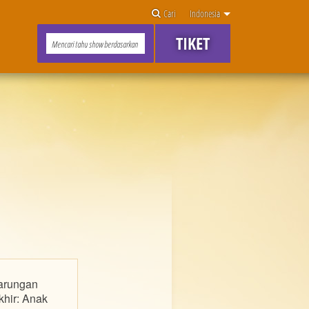
Cari
Indonesia
TIKET
arungan
khir: Anak