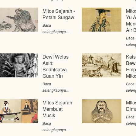
Mitos Sejarah -
Mito
Petani Surgawi
Yu 
Men
Baca
Air 
selengkapnya...
Baca
selen
Dewi Welas
Kais
Asih:
Bew
Bodhisatva
Emp
Guan Yin
Mito
Baca
Baca
selengkapnya...
selen
Mitos Sejarah
Mito
Membuat
Dimu
Musik
Baca
Baca
selen
selengkapnya...