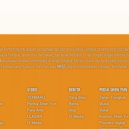
un Performing Arts adalah perusahaan tari dan musik klasik Tiongkok pertama yang didirik
 klasik Tiongkok, tarian etnis dan rakyat, dan tarian berbasis cerita, dengan iringan orkestr
 kebudayaan dewata berkembang di tanah Tiongkok. Melalui musik dan tarian yang meme
i budaya yang mulia ini. Shen Yun, atau 神韻, dapat diterjemahkan sebagai: "Keindahan 
VIDEO
BERITA
PEDIA SHEN YUN
TERBARU
Yang Baru
Tarian Tiongkok
un
Perihal Shen Yun
Berita
Musik
Para Artis
blog
Vokal
ULASAN
Di Media
Kostum Shen Yu
pi
Di Media
Proyeksi digital
Alat peraga Shen